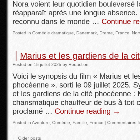
Nora voient leur quotidien bouleversé l
réapparaît après une longue absence. 
reconnu dans le monde …
Continue r
Posted in
Comédie dramatique
,
Danemark
,
Drame
,
France
,
Nor
Marius et les gardiens de la c
Posted
on
15 juillet 2025
by
Redaction
Voici le synopsis du film « Marius et le
phocéenne », sorti le 09 juillet 2025. 
et les gardiens de la cité phocéenne : 
charismatique chauffeur de bus à toit o
proclamé …
Continue reading
→
Posted in
Aventure
,
Comédie
,
Famille
,
France
|
Commentaires f
←
Older posts