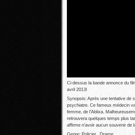
Ci-dessus la bande annonce du film 
avril 2013!
Synopsis: Après une tentative de s
psychiatre. Ce fameux médecin va 
femme, de l’Ablixa. Malheureusem
retrouvera quelques temps plus tar
affirme n’avoir aucun souvenir de
Genre: Policier , Drame