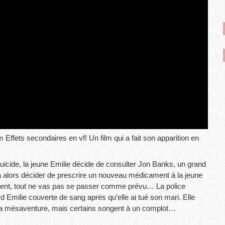
Effets secondaires en vf! Un film qui a fait son apparition en
uicide, la jeune Emilie décide de consulter Jon Banks, un grand
alors décider de prescrire un nouveau médicament à la jeune
ent, tout ne vas pas se passer comme prévu… La police
d Emilie couverte de sang après qu’elle ai tué son mari. Elle
 la mésaventure, mais certains songent à un complot…