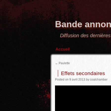
Bande annon
Diffusion des derniè
Accueil
←
Paulette
Effets secondaires
Posted
on
9 avril 2013
by
coalchamber