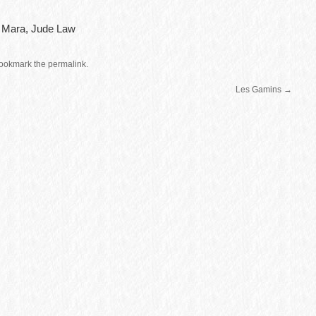
 Mara, Jude Law
ookmark the
permalink
.
Les Gamins
→