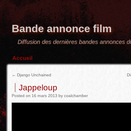
Bande annonce film
Diffusion des dernières bandes annonces
Accueil
←
Django Unchained
Di
Jappeloup
Posted
on
16 mars 2013
by
coalchamber