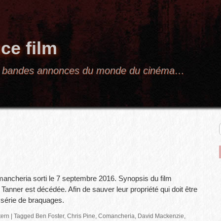
ce film
res bandes annonces du monde du cinéma…
mancheria sorti le 7 septembre 2016. Synopsis du film
nner est décédée. Afin de sauver leur propriété qui doit être
e série de braquages.
ern
|
Tagged
Ben Foster
,
Chris Pine
,
Comancheria
,
David Mackenzie
,