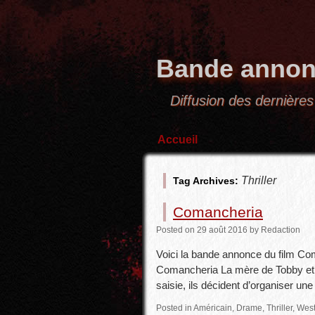
Bande annon
Diffusion des derniè
Accueil
Thriller
Tag Archives:
Comancheria
Posted
on
29 août 2016
by
Redaction
Voici la bande annonce du film Co
Comancheria La mère de Tobby et Ta
saisie, ils décident d’organiser un
Posted in
Américain
,
Drame
,
Thriller
,
West