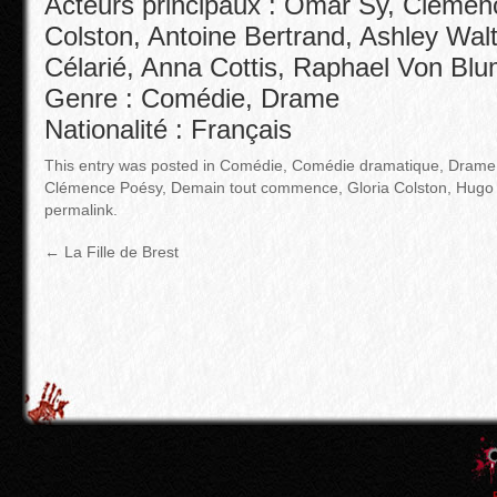
Acteurs principaux : Omar Sy, Clémen
Colston, Antoine Bertrand, Ashley Wal
Célarié, Anna Cottis, Raphael Von Blu
Genre : Comédie, Drame
Nationalité : Français
This entry was posted in
Comédie
,
Comédie dramatique
,
Drame
Clémence Poésy
,
Demain tout commence
,
Gloria Colston
,
Hugo 
permalink
.
←
La Fille de Brest